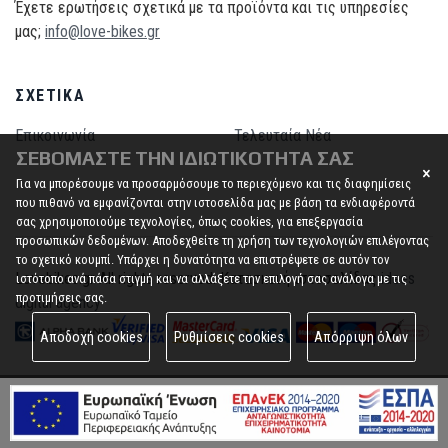
Έχετε ερωτήσεις σχετικά με τα προϊόντα και τις υπηρεσίες
μας;
info@love-bikes.gr
ΣΧΕΤΙΚΆ
Επικοινωνία
Τελευταία Νέα
ΣΕΒΌΜΑΣΤΕ ΤΗΝ ΙΔΙΩΤΙΚΌΤΗΤΆ ΣΑΣ
Για να μπορέσουμε να προσαρμόσουμε το περιεχόμενο και τις διαφημίσεις
που πιθανό να εμφανίζονται στην ιστοσελίδα μας με βάση τα ενδιαφέροντά
σας χρησιμοποιούμε τεχνολογίες, όπως cookies, για επεξεργασία
προσωπικών δεδομένων. Αποδεχθείτε τη χρήση των τεχνολογιών επιλέγοντας
το σχετικό κουμπί. Υπάρχει η δυνατότητα να επιστρέψετε σε αυτόν τον
Lovebikes.gr All rights reserved. Κατασκευή ιστοσελίδας
idees
ιστότοπο ανά πάσα στιγμή και να αλλάξετε την επιλογή σας ανάλογα με τις
προτιμήσεις σας.
digital agency
Αποδοχή cookies
Ρυθμίσεις cookies
Απόρριψη όλων