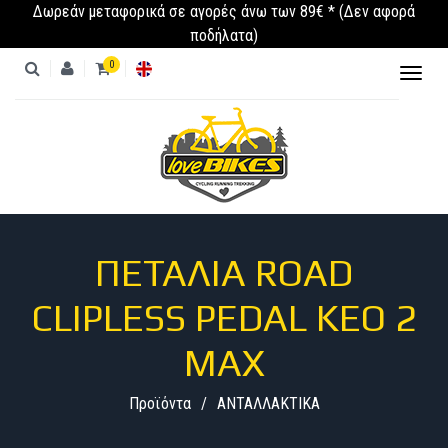
Δωρεάν μεταφορικά σε αγορές άνω των 89€ * (Δεν αφορά
ποδήλατα)
0
Toggl
naviga
ΠΡΟΪΌΝΤΑ
ΚΑΤΗΓΟΡΊΕΣ
ΠΕΤΆΛΙΑ ROAD
CLIPLESS PEDAL KEO 2
MAX
Προϊόντα
ΑΝΤΑΛΛΑΚΤΙΚΑ