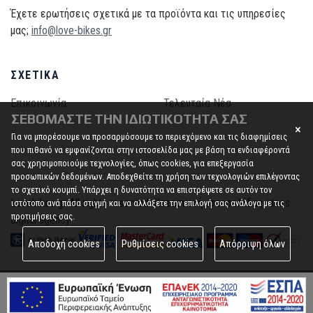
Έχετε ερωτήσεις σχετικά με τα προϊόντα και τις υπηρεσίες
μας;
info@love-bikes.gr
ΣΧΕΤΙΚΆ
Επικοινωνία
Τελευταία Νέα
ΣΕΒΌΜΑΣΤΕ ΤΗΝ ΙΔΙΩΤΙΚΌΤΗΤΆ ΣΑΣ
Για να μπορέσουμε να προσαρμόσουμε το περιεχόμενο και τις διαφημίσεις
που πιθανό να εμφανίζονται στην ιστοσελίδα μας με βάση τα ενδιαφέροντά
σας χρησιμοποιούμε τεχνολογίες, όπως cookies, για επεξεργασία
προσωπικών δεδομένων. Αποδεχθείτε τη χρήση των τεχνολογιών επιλέγοντας
το σχετικό κουμπί. Υπάρχει η δυνατότητα να επιστρέψετε σε αυτόν τον
Lovebikes.gr All rights reserved. Κατασκευή ιστοσελίδας
idees
ιστότοπο ανά πάσα στιγμή και να αλλάξετε την επιλογή σας ανάλογα με τις
προτιμήσεις σας.
digital agency
Αποδοχή cookies
Ρυθμίσεις cookies
Απόρριψη όλων