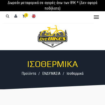
Δωρεάν μεταφορικά σε αγορές άνω των 89€ * (Δεν αφορά
ποδήλατα)
0
Toggl
naviga
ΠΡΟΪΌΝΤΑ
ΚΑΤΗΓΟΡΊΕΣ
ΙΣΟΘΕΡΜΙΚΆ
Προϊόντα
ΕΝΔΥΜΑΣΙΑ
Ισοθερμικά