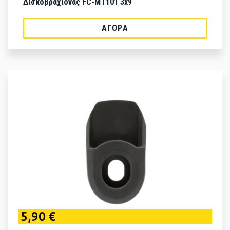
Δισκοβραχίονας FC-MT101 3x9
ΑΓΟΡΆ
5,90 €