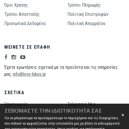
Όροι Χρήσης
Τρόποι Πληρωμής
Τρόποι Aποστολής
Πολιτική Επιστροφών
Προσωπικά Δεδομένα
Πολιτική Απορρήτου
ΜΕΊΝΕΤΕ ΣΕ ΕΠΑΦΉ
Έχετε ερωτήσεις σχετικά με τα προϊόντα και τις υπηρεσίες
μας;
info@love-bikes.gr
ΣΧΕΤΙΚΆ
Επικοινωνία
Τελευταία Νέα
ΣΕΒΌΜΑΣΤΕ ΤΗΝ ΙΔΙΩΤΙΚΌΤΗΤΆ ΣΑΣ
Για να μπορέσουμε να προσαρμόσουμε το περιεχόμενο και τις διαφημίσεις
που πιθανό να εμφανίζονται στην ιστοσελίδα μας με βάση τα ενδιαφέροντά
σας χρησιμοποιούμε τεχνολογίες, όπως cookies, για επεξεργασία