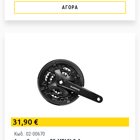
ΑΓΟΡΆ
31,90 €
Κωδ.: 02-00670