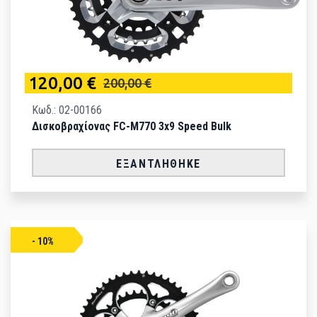
120,00 €
200,00 €
Κωδ.: 02-00166
Δισκοβραχίονας FC-M770 3x9 Speed Bulk
ΕΞΑΝΤΛΉΘΗΚΕ
- 10%