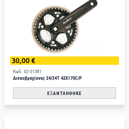
30,00 €
Κωδ.: 02-01381
Δισκοβραχίονας 24/34T 42X170C/P
ΕΞΑΝΤΛΉΘΗΚΕ