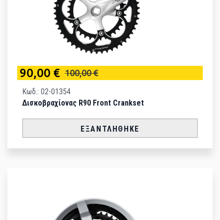
90,00 €
100,00 €
Κωδ.: 02-01354
Δισκοβραχίονας R90 Front Crankset
ΕΞΑΝΤΛΉΘΗΚΕ