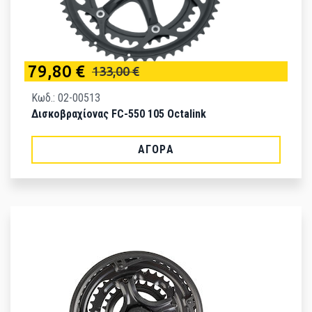
79,80 €
133,00 €
Κωδ.: 02-00513
Δισκοβραχίονας FC-550 105 Octalink
ΑΓΟΡΆ