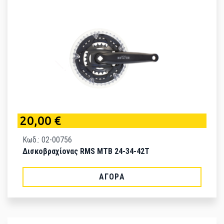
20,00 €
Κωδ.: 02-00756
Δισκοβραχίονας RMS MTB 24-34-42T
ΑΓΟΡΆ