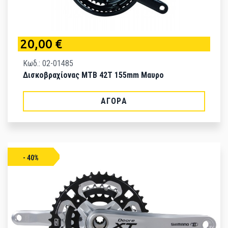
20,00 €
Κωδ.: 02-01485
Δισκοβραχίονας MTB 42T 155mm Μαυρο
ΑΓΟΡΆ
- 40%