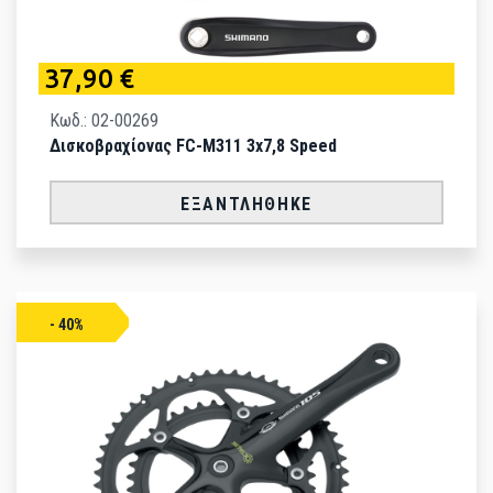
37,90 €
Κωδ.: 02-00269
Δισκοβραχίονας FC-M311 3x7,8 Speed
ΕΞΑΝΤΛΉΘΗΚΕ
- 40%