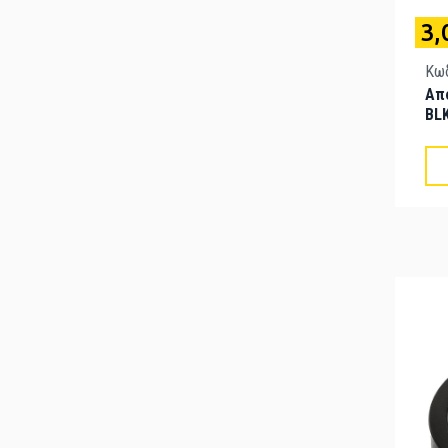
3,
Κωδ
Απ
BL