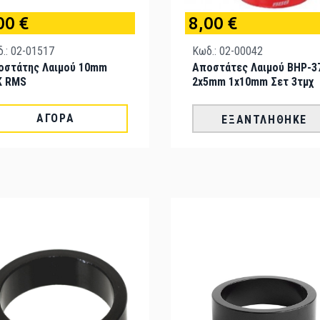
00 €
8,00 €
.: 02-01517
Κωδ.: 02-00042
οστάτης Λαιμού 10mm
Αποστάτες Λαιμού BHP-3
K RMS
2x5mm 1x10mm Σετ 3τμχ
ΑΓΟΡΆ
ΕΞΑΝΤΛΉΘΗΚΕ