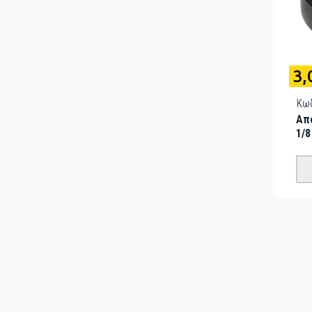
3,
Κωδ
Απ
1/8