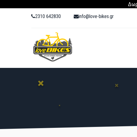
Δωρ
2310 642830
info@love-bikes.gr
ΠΡΟΪΌΝΤΑ