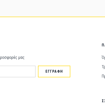
Π
 προσφορές μας
Ό
Τ
ΕΓΓΡΑΦΗ
Π
Σ