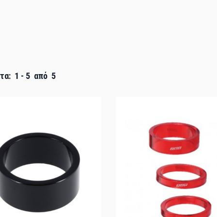
τα:
1
-
5
από
5