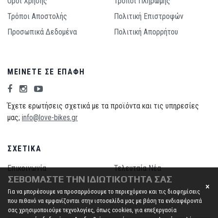
Όροι Χρήσης
Τρόποι Πληρωμής
Τρόποι Aποστολής
Πολιτική Επιστροφών
Προσωπικά Δεδομένα
Πολιτική Απορρήτου
ΜΕΊΝΕΤΕ ΣΕ ΕΠΑΦΉ
Έχετε ερωτήσεις σχετικά με τα προϊόντα και τις υπηρεσίες
μας;
info@love-bikes.gr
ΣΧΕΤΙΚΆ
Επικοινωνία
Τελευταία Νέα
ΣΕΒΌΜΑΣΤΕ ΤΗΝ ΙΔΙΩΤΙΚΌΤΗΤΆ ΣΑΣ
Για να μπορέσουμε να προσαρμόσουμε το περιεχόμενο και τις διαφημίσεις
που πιθανό να εμφανίζονται στην ιστοσελίδα μας με βάση τα ενδιαφέροντά
σας χρησιμοποιούμε τεχνολογίες, όπως cookies, για επεξεργασία