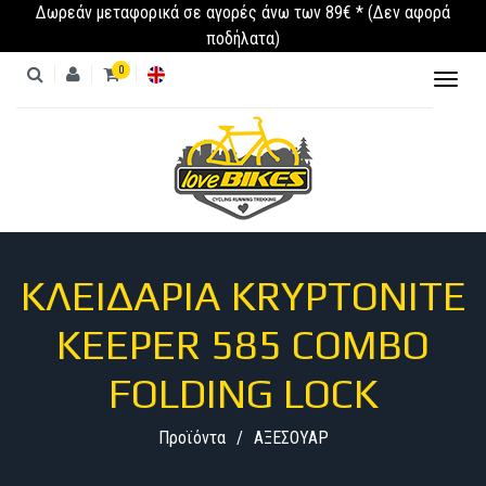
Δωρεάν μεταφορικά σε αγορές άνω των 89€ * (Δεν αφορά
ποδήλατα)
0
Toggl
naviga
ΠΡΟΪΌΝΤΑ
ΚΑΤΗΓΟΡΊΕΣ
ΚΛΕΙΔΑΡΙΆ KRYPTONITE
KEEPER 585 COMBO
FOLDING LOCK
Προϊόντα
ΑΞΕΣΟΥΑΡ