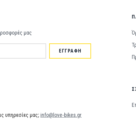
Π
 προσφορές μας
Ό
Τ
ΕΓΓΡΑΦΗ
Π
Σ
Ε
ις υπηρεσίες μας;
info@love-bikes.gr