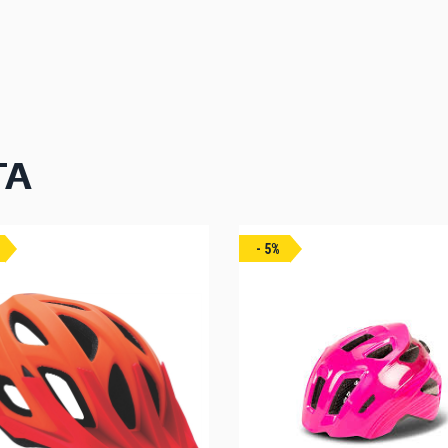
ΤΑ
- 5%