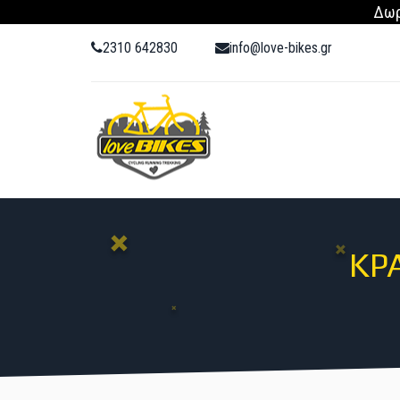
Δωρ
2310 642830
info@love-bikes.gr
ΠΡΟΪΌΝΤΑ
ΚΡ