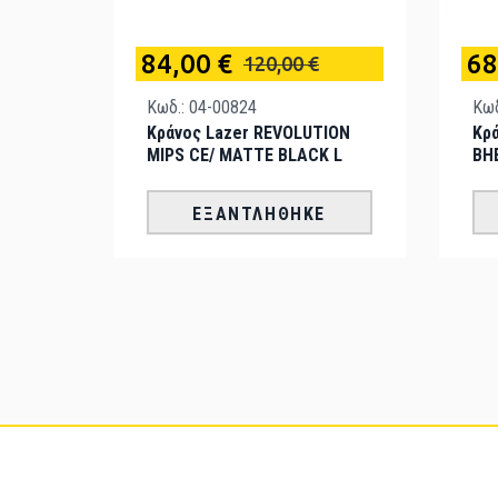
84,00 €
68
120,00 €
Κωδ.: 04-00824
Κωδ
Κράνος Lazer REVOLUTION
Κρά
MIPS CE/ MATTE BLACK L
BH
ΕΞΑΝΤΛΉΘΗΚΕ