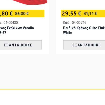
,80 €
29,55 €
86,00 €
31,11 €
.: 04-00430
Κωδ.: 04-00746
νος Ενηλίκων Varallo
Παιδικό Κράνος Cube Fink
E-67
White
ΕΞΑΝΤΛΉΘΗΚΕ
ΕΞΑΝΤΛΉΘΗΚΕ